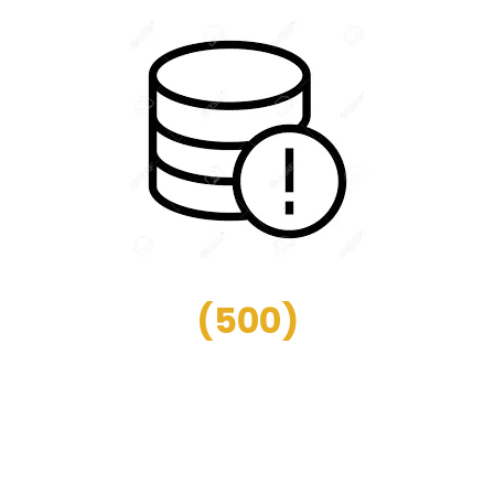
(
500
)