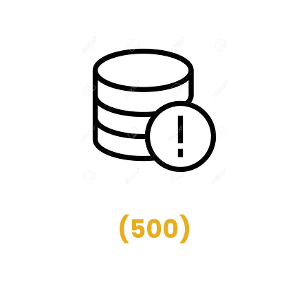
(
500
)