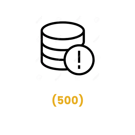
(
500
)