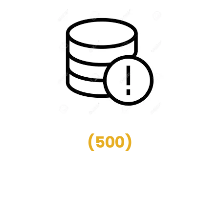
(
500
)