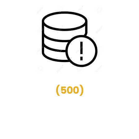
(
500
)