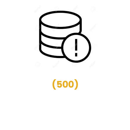
(
500
)