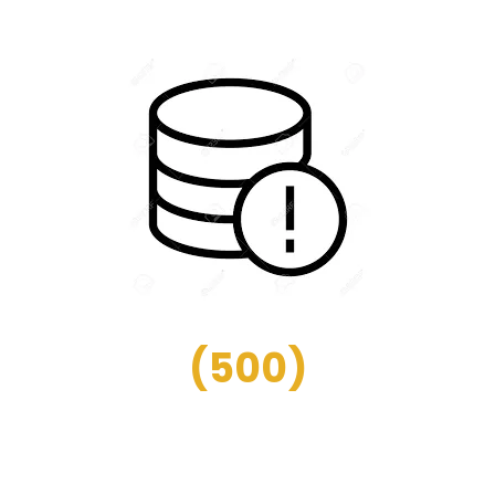
(
500
)