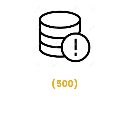
(
500
)