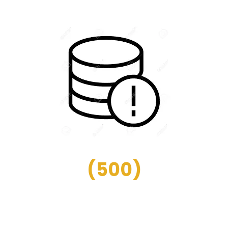
(
500
)