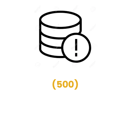
(
500
)