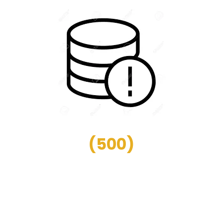
(
500
)