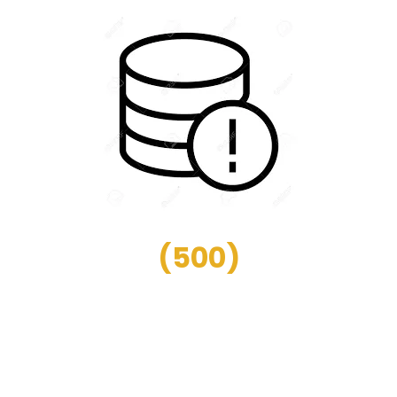
(
500
)