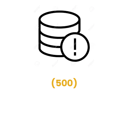
(
500
)