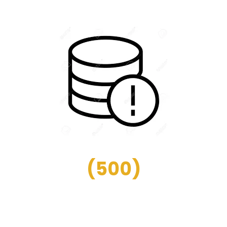
(
500
)