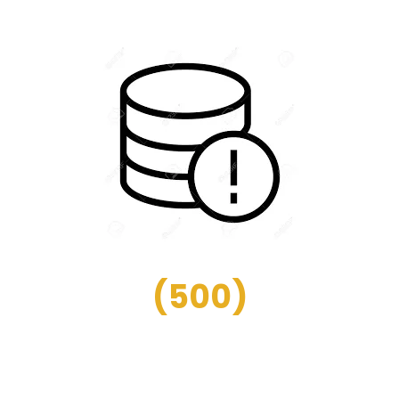
(
500
)