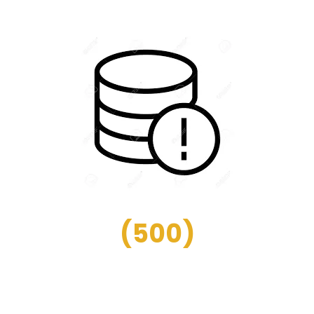
(
500
)