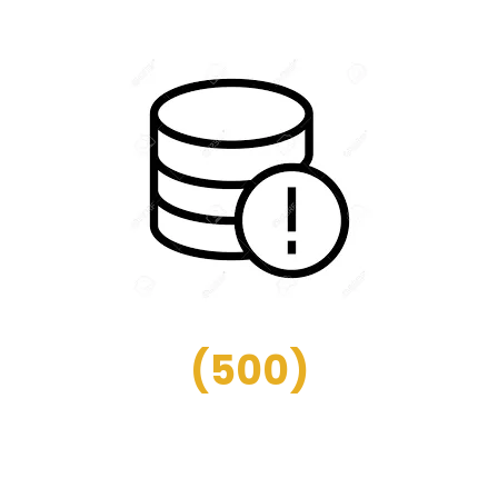
(
500
)