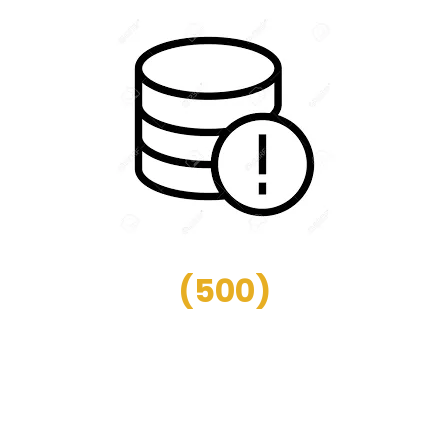
(
500
)