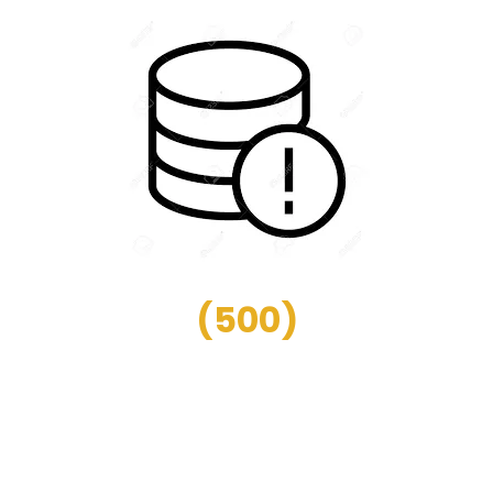
(
500
)