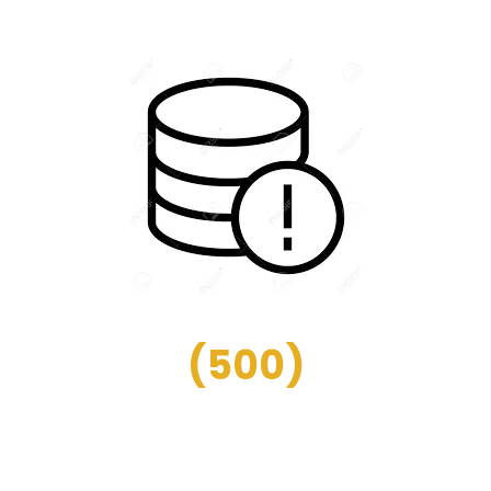
(
500
)