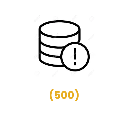
(
500
)