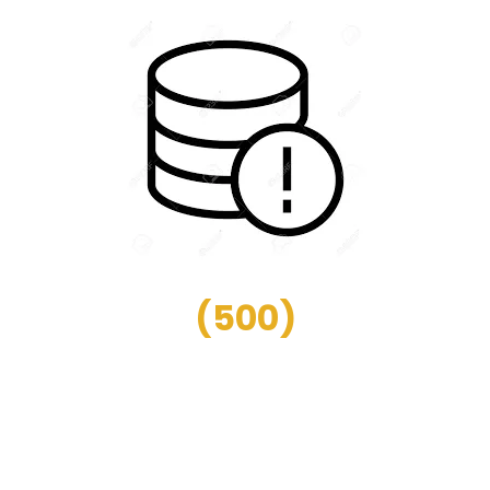
(
500
)