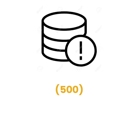
(
500
)