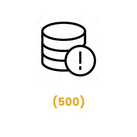
(
500
)