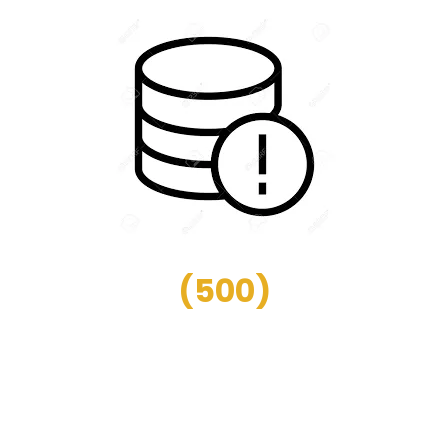
(
500
)