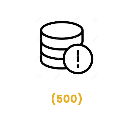
(
500
)