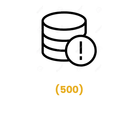
(
500
)