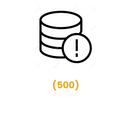
(
500
)