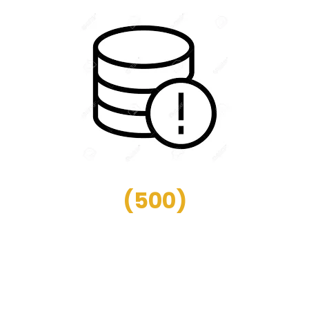
(
500
)