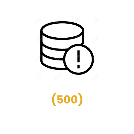
(
500
)