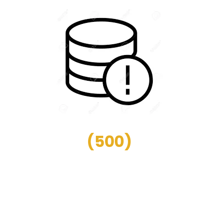
(
500
)