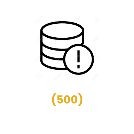
(
500
)