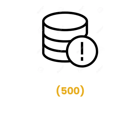
(
500
)