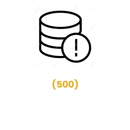
(
500
)