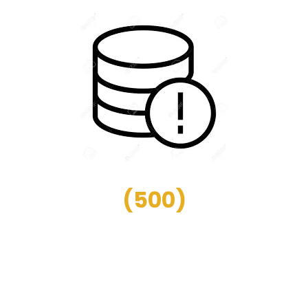
(
500
)