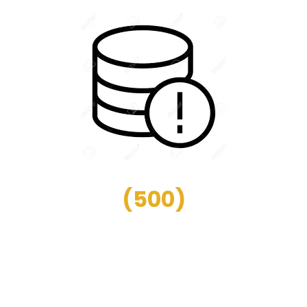
(
500
)