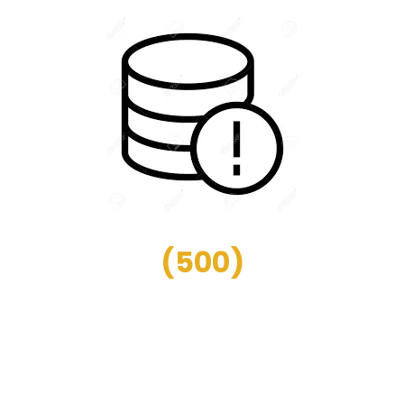
(
500
)