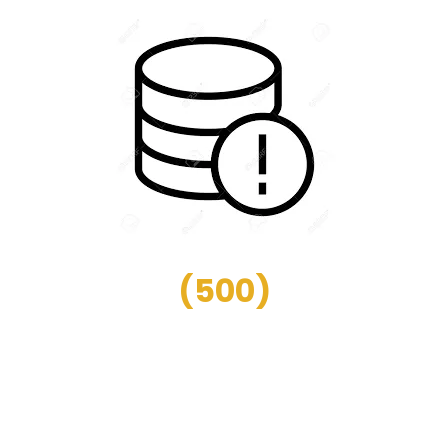
(
500
)