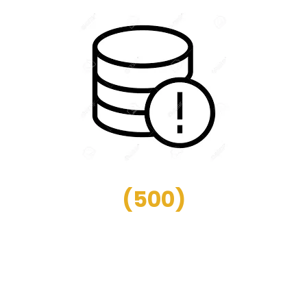
(
500
)