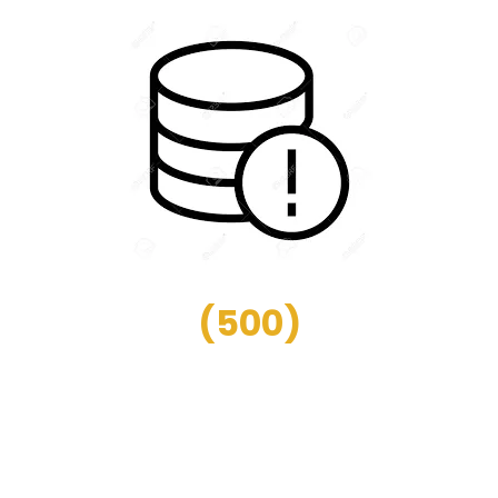
(
500
)