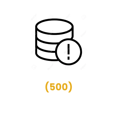
(
500
)