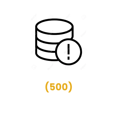
(
500
)