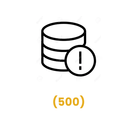
(
500
)