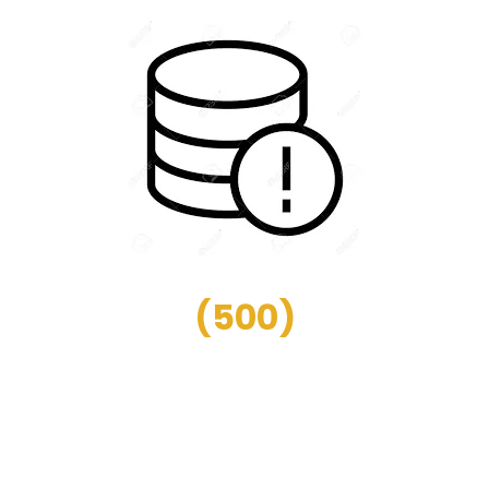
(
500
)