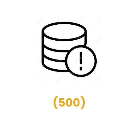
(
500
)