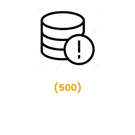
(
500
)