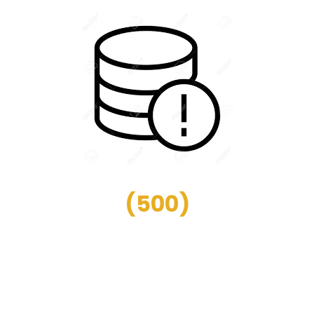
(
500
)