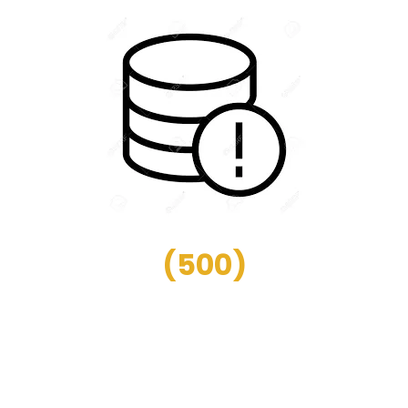
(
500
)