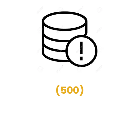
(
500
)