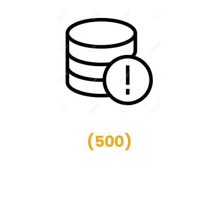
(
500
)